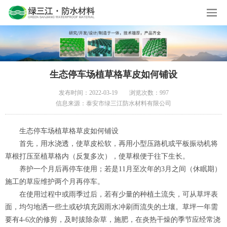
生态停车场植草格草皮如何铺设
发布时间：2022-03-19
浏览次数：997
信息来源：泰安市绿三江防水材料有限公司
生态停车场植草格草皮如何铺设
首先，用水浇透，使草皮松软，再用小型压路机或平板振动机将
草根打压至植草格内（反复多次），使草根便于往下生长。
养护一个月后再停车使用；若是11月至次年的3月之间（休眠期）
施工的草应维护两个月再停车。
在使用过程中或雨季过后，若有少量的种植土流失，可从草坪表
面，均匀地洒一些土或砂填充因雨水冲刷而流失的土壤。草坪一年需
要有4-6次的修剪，及时拔除杂草，施肥，在炎热干燥的季节应经常浇