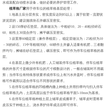
水或装配自动喷水设备，做好必要的养护管理工作。
植草格厂家
用于停车位的植草格基层处理：
1.地基土应分层夯实，密实度应达到85以上；属于软塑－流塑状
淤泥层的，建议抛填块石并碾压至密实。
2.设150厚砂石垫层。具体做法为：中粗砂10、20－40粒径碎石
60、粘性土30混合拌匀，摊平碾压至密实。
3.设置厚60稳定层（兼作养植层）。稳定层做法为：25粒径为10
－30的碎石、15中等粗细河砂、60耕作土并掺入适量有机肥，三者翻
拌均匀，摊铺在砂石垫层上，碾压密实，即可作为停车位植草格的基
层。
4.在基层上撒少许有机肥，人工铺装停车位植草格。停车位植草
格的外形尺寸是根据停车位的尺寸模数设计的，一般在铺装时不用裁
剪；当停车位有特殊形状要求或停车位上有污水井盖时，停车位植草
格可作裁剪以适合停车位不同形状的要求。
5.在停车位植草格的凹植槽内撒上种植土并用扫帚均匀扫入停车
位植草格孔内，土层高度以低于停车位植草格平面5-10mm为基准。
6.在停车位植草格种植土层上铺草皮或播草子。铺草皮时需将草
皮压实于种植土上。浇水养护待草成活后即可停车。