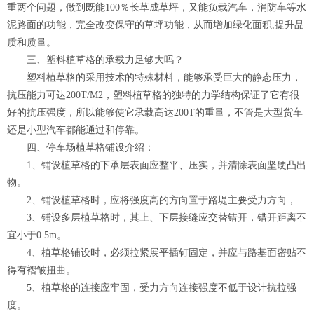
重两个问题，做到既能100％长草成草坪，又能负载汽车，消防车等水
泥路面的功能，完全改变保守的草坪功能，从而增加绿化面积,提升品
质和质量。
三、塑料植草格的承载力足够大吗？
塑料植草格的采用技术的特殊材料，能够承受巨大的静态压力，
抗压能力可达200T/M2，塑料植草格的独特的力学结构保证了它有很
好的抗压强度，所以能够使它承载高达200T的重量，不管是大型货车
还是小型汽车都能通过和停靠。
四、停车场植草格铺设介绍：
1、铺设植草格的下承层表面应整平、压实，并清除表面坚硬凸出
物。
2、铺设植草格时，应将强度高的方向置于路堤主要受力方向，
3、铺设多层植草格时，其上、下层接缝应交替错开，错开距离不
宜小于0.5m。
4、植草格铺设时，必须拉紧展平插钉固定，并应与路基面密贴不
得有褶皱扭曲。
5、植草格的连接应牢固，受力方向连接强度不低于设计抗拉强
度。